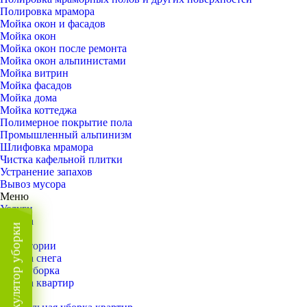
Полировка мрамора
Мойка окон и фасадов
Мойка окон
Мойка окон после ремонта
Мойка окон альпинистами
Мойка витрин
Мойка фасадов
Мойка дома
Мойка коттеджа
Полимерное покрытие пола
Промышленный альпинизм
Шлифовка мрамора
Чистка кафельной плитки
Устранение запахов
Вывоз мусора
Меню
Услуги
Уборка
Калькулятор уборки
Назад
Территории
Уборка снега
ВИП-уборка
Уборка квартир
Назад