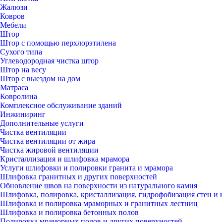
Жалюзи
Ковров
Мебели
Штор
Штор с помощью перхлорэтилена
Сухого типа
Углеводородная чистка штор
Штор на весу
Штор с выездом на дом
Матраса
Ковролина
Комплексное обслуживание зданий
Инжиниринг
Дополнительные услуги
Чистка вентиляции
Чистка вентиляции от жира
Чистка жировой вентиляции
Кристаллизация и шлифовка мрамора
Услуги шлифовки и полировки гранита и мрамора
Шлифовка гранитных и других поверхностей
Обновление швов на поверхности из натурального камня
Шлифовка, полировка, кристаллизация, гидрофобизация стен и 
Шлифовка и полировка мраморных и гранитных лестниц
Шлифовка и полировка бетонных полов
Полировка мраморных полов и других поверхностей