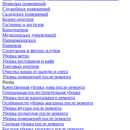
Нежилых помещений
Служебных помещений
Складских помещений
Бизнес-центров
Гостиниц и хостелов
Кинотеатров
Медицинских учреждений
Парикмахерских
Парковок
Спортзалов и фитнес-клубов
Уборка метро
Уборка ресторанов и кафе
Торговых центров
Очистка крыш от наледи и снега
Уборка помещений после ремонта
Назад
Качественная уборка дома после ремонта
Генеральная послестроительная уборка
Уборка после капитального ремонта
Особенности уборки магазина после ремонта
Уборка мусора после ремонта
Уборка подъездов после ремонта
Уборка помещений после ремонта
Срочная уборка после ремонта
Быстрая уборка таунхауса после ремонта