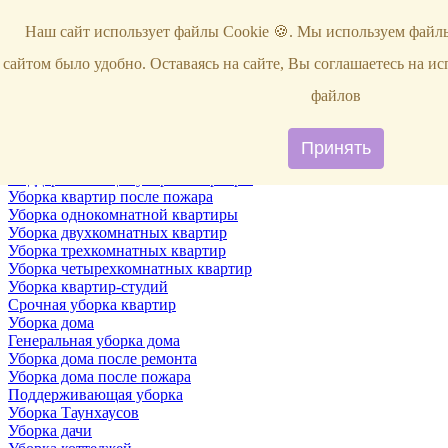
Услуги
Наш сайт использует файлы Cookie 🍪. Мы используем файлы
Уборка
Территории
сайтом было удобно. Оставаясь на сайте, Вы соглашаетесь на и
Уборка снега
ВИП-уборка
файлов
Уборка квартир
Генеральная уборка квартир
Уборка квартир после ремонта
Принять
Уборка квартир один раз в неделю
Поддерживающая уборка квартиры
Уборка квартир после пожара
Уборка однокомнатной квартиры
Уборка двухкомнатных квартир
Уборка трехкомнатных квартир
Уборка четырехкомнатных квартир
Уборка квартир-студий
Срочная уборка квартир
Уборка дома
Генеральная уборка дома
Уборка дома после ремонта
Уборка дома после пожара
Поддерживающая уборка
Уборка Таунхаусов
Уборка дачи