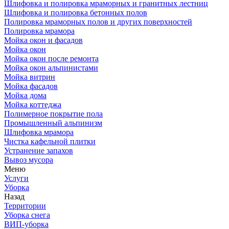
Шлифовка и полировка мраморных и гранитных лестниц
Шлифовка и полировка бетонных полов
Полировка мраморных полов и других поверхностей
Полировка мрамора
Мойка окон и фасадов
Мойка окон
Мойка окон после ремонта
Мойка окон альпинистами
Мойка витрин
Мойка фасадов
Мойка дома
Мойка коттеджа
Полимерное покрытие пола
Промышленный альпинизм
Шлифовка мрамора
Чистка кафельной плитки
Устранение запахов
Вывоз мусора
Меню
Услуги
Уборка
Назад
Территории
Уборка снега
ВИП-уборка