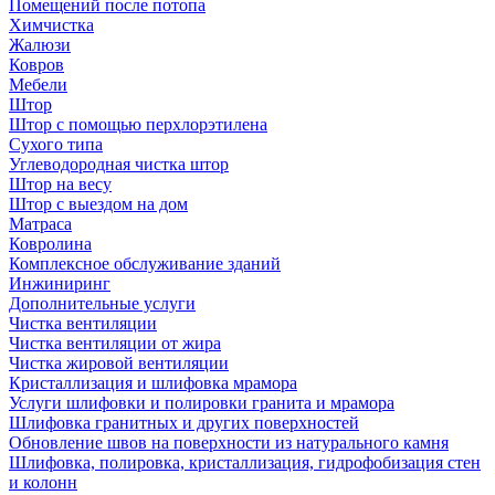
Помещений после потопа
Химчистка
Жалюзи
Ковров
Мебели
Штор
Штор с помощью перхлорэтилена
Сухого типа
Углеводородная чистка штор
Штор на весу
Штор с выездом на дом
Матраса
Ковролина
Комплексное обслуживание зданий
Инжиниринг
Дополнительные услуги
Чистка вентиляции
Чистка вентиляции от жира
Чистка жировой вентиляции
Кристаллизация и шлифовка мрамора
Услуги шлифовки и полировки гранита и мрамора
Шлифовка гранитных и других поверхностей
Обновление швов на поверхности из натурального камня
Шлифовка, полировка, кристаллизация, гидрофобизация стен
и колонн