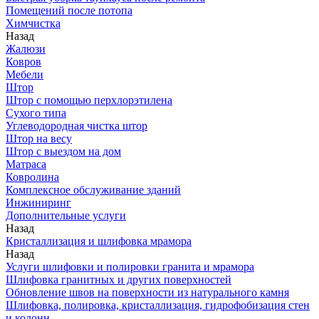
Помещений после потопа
Химчистка
Назад
Жалюзи
Ковров
Мебели
Штор
Штор с помощью перхлорэтилена
Сухого типа
Углеводородная чистка штор
Штор на весу
Штор с выездом на дом
Матраса
Ковролина
Комплексное обслуживание зданий
Инжиниринг
Дополнительные услуги
Назад
Кристаллизация и шлифовка мрамора
Назад
Услуги шлифовки и полировки гранита и мрамора
Шлифовка гранитных и других поверхностей
Обновление швов на поверхности из натурального камня
Шлифовка, полировка, кристаллизация, гидрофобизация стен
и колонн