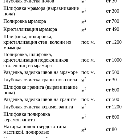
Глубокая очистка полов
от 30
м
Шлифовка мрамора (выравнивание
2
от 300
м
пола)
2
Полировка мрамора
от 700
м
2
Кристаллизация мрамора
от 490
м
Шлифовка, полировка,
кристаллизация стен, колонн из
пог. м.
от 1200
мрамора
Полировка, шлифовка,
кристаллизация подоконников,
пог. м.
от 1000
столешниц из мрамора
Разделка, заделка швов на мраморе
пог. м.
от 500
2
Глубокая очистка гранитного пола
от 30
м
Шлифовка гранита (выравнивание
2
от 600
м
пола)
Разделка, заделка швов на граните
пог. м.
от 500
2
Глубокая очистка керамогранита
от 1200
м
Шлифовка полировка
2
от 600
м
керамогранита
Натирка полов твердого типа
2
от 80
м
мастикой, полиролью