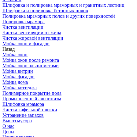
Шлифовка и полировка мраморных и гранитных лестниц
Шлифовка и полировка бетонных полов
Полировка мраморных полов и других поверхностей
Полировка мрамора
Чистка вентиляции
Чистка вентиляции от жира
Чистка жировой вентиляции
Мойка окон и фасадов
Назад
Мойка окон
Мойка окон после ремонта
Мойка окон альпинистами
Мойка витрин
Мойка фасадов
Мойка дома
Мойка коттеджа
Полимерное покрытие пола
Промышленный альпинизм
Шлифовка мрамора
Чистка кафельной плитки
Устранение запахов
Вывоз мусора
О нас
Цены