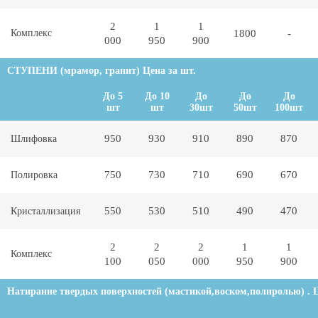
2
1
1
Комплекс
1800
-
000
950
900
СТУПЕНИ (мрамор, гранит) Цена за шт.
До 5
До 10
До
До
До
шт
шт
30шт
50шт
100шт
950
930
910
890
870
Шлифовка
750
730
710
690
670
Полировка
550
530
510
490
470
Кристаллизация
2
2
2
1
1
Комплекс
100
050
000
950
900
Натирание твердых поверхностей (мастикой,воском,полиролью) . Ц