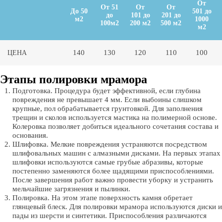
От
От 51
От
От
До 50
501 до
до
101 до
201 до
м2
1000
100м2
200 м2
500 м2
м2
140
130
120
110
100
ЦЕНА
Этапы полировки мрамора
Подготовка. Процедура будет эффективной, если глубина
повреждения не превышает 4 мм. Если выбоины слишком
крупные, пол обрабатывается грунтовкой. Для заполнения
трещин и сколов используется мастика на полимерной основе.
Колеровка позволяет добиться идеального сочетания состава и
основания.
Шлифовка. Мелкие повреждения устраняются посредством
шлифовальных машин с алмазными дисками. На первых этапах
шлифовки используются самые грубые абразивы, которые
постепенно заменяются более щадящими приспособлениями.
После завершения работ важно провести уборку и устранить
мельчайшие загрязнения и пылинки.
Полировка. На этом этапе поверхность камня обретает
глянцевый блеск. Для полировки мрамора используются диски и
пады из шерсти и синтетики. Приспособления различаются