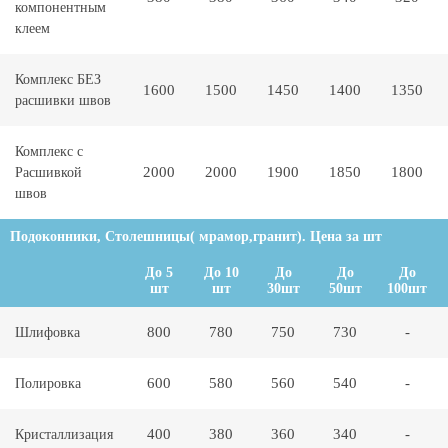
компонентным
клеем
Комплекс БЕЗ
1600
1500
1450
1400
1350
расшивки швов
Комплекс с
2000
2000
1900
1850
1800
Расшивкой
швов
Подоконники, Столешницы( мрамор,гранит). Цена за шт
До 5
До 10
До
До
До
шт
шт
30шт
50шт
100шт
800
780
750
730
-
Шлифовка
600
580
560
540
-
Полировка
400
380
360
340
-
Кристаллизация