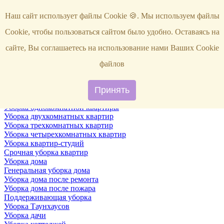
Услуги
Наш сайт использует файлы Cookie 🍪. Мы используем файлы
Уборка
Территории
Cookie, чтобы пользоваться сайтом было удобно. Оставаясь на
Уборка снега
ВИП-уборка
сайте, Вы соглашаетесь на использование нами Ваших Cookie
Уборка квартир
Генеральная уборка квартир
файлов
Уборка квартир после ремонта
Уборка квартир один раз в неделю
Поддерживающая уборка квартиры
Принять
Уборка квартир после пожара
Уборка однокомнатной квартиры
Уборка двухкомнатных квартир
Уборка трехкомнатных квартир
Уборка четырехкомнатных квартир
Уборка квартир-студий
Срочная уборка квартир
Уборка дома
Генеральная уборка дома
Уборка дома после ремонта
Уборка дома после пожара
Поддерживающая уборка
Уборка Таунхаусов
Уборка дачи