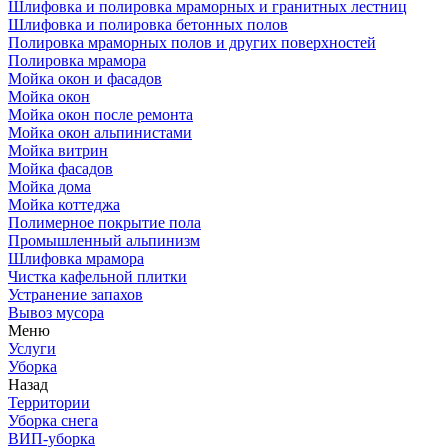
Шлифовка и полировка мраморных и гранитных лестниц
Шлифовка и полировка бетонных полов
Полировка мраморных полов и других поверхностей
Полировка мрамора
Мойка окон и фасадов
Мойка окон
Мойка окон после ремонта
Мойка окон альпинистами
Мойка витрин
Мойка фасадов
Мойка дома
Мойка коттеджа
Полимерное покрытие пола
Промышленный альпинизм
Шлифовка мрамора
Чистка кафельной плитки
Устранение запахов
Вывоз мусора
Меню
Услуги
Уборка
Назад
Территории
Уборка снега
ВИП-уборка