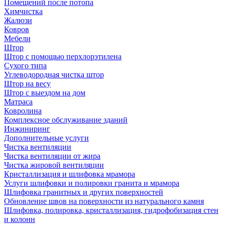
Помещений после потопа
Химчистка
Жалюзи
Ковров
Мебели
Штор
Штор с помощью перхлорэтилена
Сухого типа
Углеводородная чистка штор
Штор на весу
Штор с выездом на дом
Матраса
Ковролина
Комплексное обслуживание зданий
Инжиниринг
Дополнительные услуги
Чистка вентиляции
Чистка вентиляции от жира
Чистка жировой вентиляции
Кристаллизация и шлифовка мрамора
Услуги шлифовки и полировки гранита и мрамора
Шлифовка гранитных и других поверхностей
Обновление швов на поверхности из натурального камня
Шлифовка, полировка, кристаллизация, гидрофобизация стен
и колонн