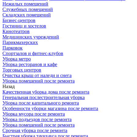
Нежилых помещений
Служебных помещений
Складских помещений
Бизнес-центров
Гостиниц и хостелов
Кинотеатров
Медицинских учреждений
Парикмахерских
Парковок
Спортзалов и фитнес-клубов
Уборка метро
Уборка ресторанов и кафе
Торговых центров
Очистка крыш от наледи и снега
Уборка помещений после ремонта
Назад
Качественная уборка дома после ремонта
Генеральная послестроительная уборка
Уборка после капитального ремонта
Особенности уборки магазина после ремонта
Уборка мусора после ремонта
Уборка подъездов после ремонта
Уборка помещений после ремонта
Срочная уборка после ремонта
Быстрая уборка таунхауса после ремонта