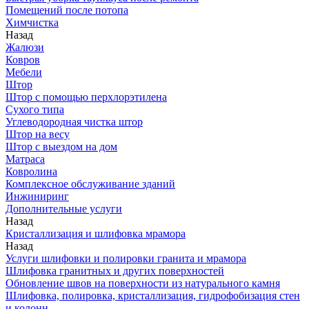
Помещений после потопа
Химчистка
Назад
Жалюзи
Ковров
Мебели
Штор
Штор с помощью перхлорэтилена
Сухого типа
Углеводородная чистка штор
Штор на весу
Штор с выездом на дом
Матраса
Ковролина
Комплексное обслуживание зданий
Инжиниринг
Дополнительные услуги
Назад
Кристаллизация и шлифовка мрамора
Назад
Услуги шлифовки и полировки гранита и мрамора
Шлифовка гранитных и других поверхностей
Обновление швов на поверхности из натурального камня
Шлифовка, полировка, кристаллизация, гидрофобизация стен
и колонн