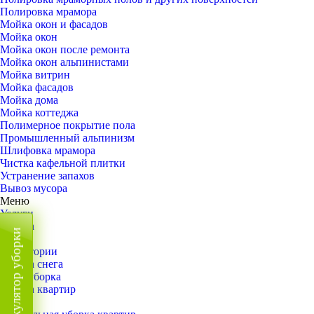
Полировка мрамора
Мойка окон и фасадов
Мойка окон
Мойка окон после ремонта
Мойка окон альпинистами
Мойка витрин
Мойка фасадов
Мойка дома
Мойка коттеджа
Полимерное покрытие пола
Промышленный альпинизм
Шлифовка мрамора
Чистка кафельной плитки
Устранение запахов
Вывоз мусора
Меню
Услуги
Уборка
Калькулятор уборки
Назад
Территории
Уборка снега
ВИП-уборка
Уборка квартир
Назад