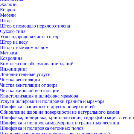
Жалюзи
Ковров
Мебели
Штор
Штор с помощью перхлорэтилена
Сухого типа
Углеводородная чистка штор
Штор на весу
Штор с выездом на дом
Матраса
Ковролина
Комплексное обслуживание зданий
Инжиниринг
Дополнительные услуги
Чистка вентиляции
Чистка вентиляции от жира
Чистка жировой вентиляции
Кристаллизация и шлифовка мрамора
Услуги шлифовки и полировки гранита и мрамора
Шлифовка гранитных и других поверхностей
Обновление швов на поверхности из натурального камня
Шлифовка, полировка, кристаллизация, гидрофобизация стен и 
Шлифовка и полировка мраморных и гранитных лестниц
Шлифовка и полировка бетонных полов
Полировка мраморных полов и других поверхностей