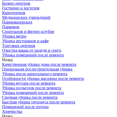
Бизнес-центров
Гостиниц и хостелов
Кинотеатров
Медицинских учреждений
Парикмахерских
Парковок
Спортзалов и фитнес-клубов
Уборка метро
Уборка ресторанов и кафе
Торговых центров
Очистка крыш от наледи и снега
Уборка помещений после ремонта
Назад
Качественная уборка дома после ремонта
Генеральная послестроительная уборка
Уборка после капитального ремонта
Особенности уборки магазина после ремонта
Уборка мусора после ремонта
Уборка подъездов после ремонта
Уборка помещений после ремонта
Срочная уборка после ремонта
Быстрая уборка таунхауса после ремонта
Помещений после потопа
Химчистка
Назад