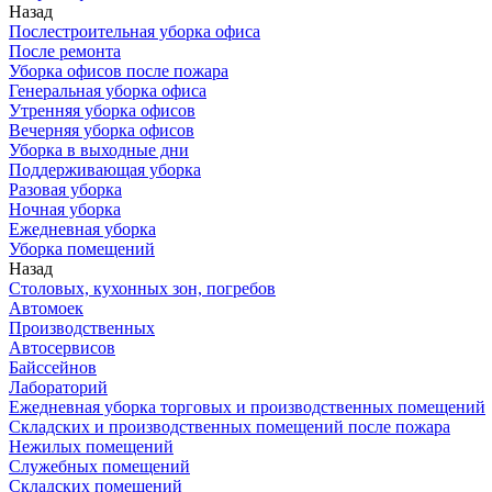
Назад
Послестроительная уборка офиса
После ремонта
Уборка офисов после пожара
Генеральная уборка офиса
Утренняя уборка офисов
Вечерняя уборка офисов
Уборка в выходные дни
Поддерживающая уборка
Разовая уборка
Ночная уборка
Ежедневная уборка
Уборка помещений
Назад
Столовых, кухонных зон, погребов
Автомоек
Производственных
Автосервисов
Байссейнов
Лабораторий
Ежедневная уборка торговых и производственных помещений
Складских и производственных помещений после пожара
Нежилых помещений
Служебных помещений
Складских помещений