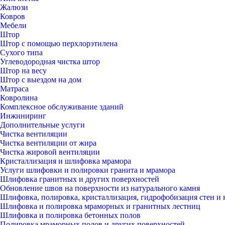
Жалюзи
Ковров
Мебели
Штор
Штор с помощью перхлорэтилена
Сухого типа
Углеводородная чистка штор
Штор на весу
Штор с выездом на дом
Матраса
Ковролина
Комплексное обслуживание зданий
Инжиниринг
Дополнительные услуги
Чистка вентиляции
Чистка вентиляции от жира
Чистка жировой вентиляции
Кристаллизация и шлифовка мрамора
Услуги шлифовки и полировки гранита и мрамора
Шлифовка гранитных и других поверхностей
Обновление швов на поверхности из натурального камня
Шлифовка, полировка, кристаллизация, гидрофобизация стен и 
Шлифовка и полировка мраморных и гранитных лестниц
Шлифовка и полировка бетонных полов
Полировка мраморных полов и других поверхностей