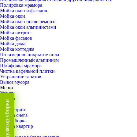
Полировка мрамора
Мойка окон и фасадов
Мойка окон
Мойка окон после ремонта
Мойка окон альпинистами
Мойка витрин
Мойка фасадов
Мойка дома
Мойка коттеджа
Полимерное покрытие пола
Промышленный альпинизм
Шлифовка мрамора
Чистка кафельной плитки
Устранение запахов
Вывоз мусора
Меню
Услуги
Уборка
Калькулятор уборки
Назад
Территории
Уборка снега
ВИП-уборка
Уборка квартир
Назад